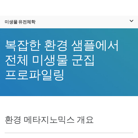
제품
×
보다 관련성이 높은 콘텐츠를 확인하실 수
미생물 유전체학
솔루션
있습니다. 주요 관심 분야를 선택해 주세요:
학습
복잡한 환경 샘플에서
암 연구
임상 종양학 연구
미생물학 연구
생식 보건 연구
회사
전체 미생물 군집
농업유전체학 연구
유전 및 희귀 질환
복합 질환 연구
연구
지원
프로파일링
추천 링크
환경 메타지노믹스 개요