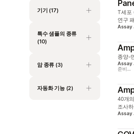
(NIPT)
Pan
면역종양학 연구
앰플리콘 시퀀싱
기기
(17)
세포유전체학
T세포
면역학
연구 
전장 유전체 시퀀싱
유전성 질환 변이 분석
미생물 유전체학
AutoLoader
Assay
전장 유전체 지노타이
특수 샘플의 종류
유전자 발현 분석
복합 질환 유전체학
iScan System
핑 어레이
(10)
Ampl
유전체 감시
생식 건강
iSeq 100 시스템
표적 DNA 시퀀싱
종양-
전장 유전체 분석
FFPE 조직
세포 & 분자 생물학
MiniSeq 시스템
표적 RNA 시퀀싱
Assay
암 종류
(3)
종양 면역원성 분석
FFPE 호환 불가
준비…
소비자 유전체학
MiSeq i100 Plus 시스템
표적 인리치먼트
지노타이핑
골수
고형암
신경과학
MiSeq i100 시스템
자동화 기능
(2)
Ampl
착상 전 유전자 선별 검
단일 세포
전체 고형암
암 연구
MiSeq 시스템
사(PGS)
40개의
비강 도말
혈액학
리퀴드 핸들링 로봇
약물 발견 & 개발
MiSeqDx(Research
조사하
표적 분석
Mode)
Assay
사용량이 적은 샘플
자동 어레이 로더
약물유전체학
NextSeq 1000 시스템
세포유리 DNA
유전 & 희귀 질환