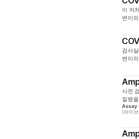
COV
NextSeq 2000 시스템
순환 종양 DNA
이식 유전체학
이 저처
NextSeq 500 시스템
타액
변이의
NextSeq 550 시스템
혈액
NextSeq
COV
550Dx(Research
검사실에
Mode)
변이의
NovaSeq 6000 시스템
NovaSeq
Amp
6000Dx(Research
Mode)
사전 
질병을
NovaSeq X Plus 시스
Assay
템
(라이
NovaSeq X 시스템
Ampl