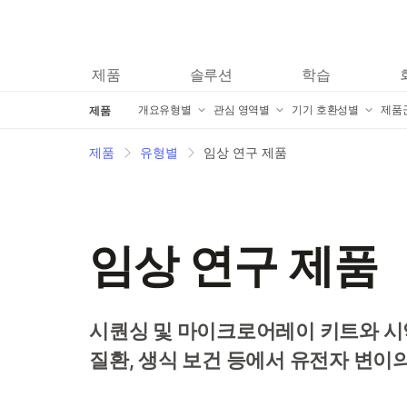
제품
솔루션
학습
개요
개요
유형별
관심 영역별
기기 호환성별
제품
제품
시퀀싱 키트
암 연구 제품
iScan 제품
A
제품
유형별
임상 연구 제품
마이크로어레이 키트
미생물학 제품
iSeq 100 제품
I
임상 연구 제품
신약 발견 및 개발 제품
MiniSeq 제품
T
임상 연구 제품
정보학 제품
복합 질환 연구 제품
MiSeq 제품
I
분자 생물학 시약
농업유전체 연구 제품
MiSeqDx 제품
T
액세서리 제품
포렌식 유전체학 연구 제품
MiSeq FGx 호환 제
T
시퀀싱 및 마이크로어레이 키트와 시약
서비스 및 교육 제품
생식 보건 제품
NextSeq 500 및 N
I
질환, 생식 보건 등에서 유전자 변이
Informatics 제품
유전 질환 제품
NovaSeq 6000 제
I