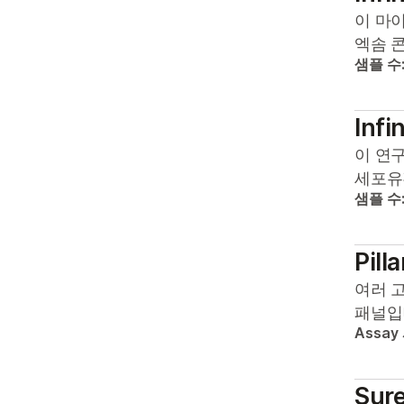
이 마이
엑솜 
샘플 수
Infi
이 연
세포유
샘플 수
Pill
여러 고
패널입
Assay
Sure