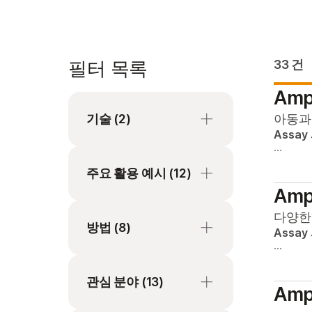
필터 목록
33 건
Ampl
기술
(2)
아동과
Assay
…
Microarray
주요 활용 예시
(12)
시퀀싱
Ampl
Rare and undiagnosed
다양한 
방법
disease variant
(8)
Assay
analysis
…
고처리량 지노타이핑
메타지노믹스
관심 분야
어레이
(13)
Ampl
비침습적 산전 검사
사이토지노믹 어레이