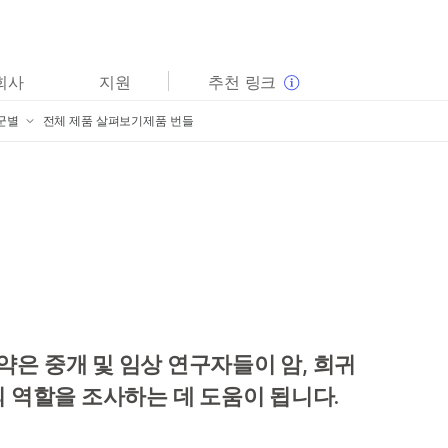
보다 관련성이 높은 콘텐츠를 확인하실 수 있습니다. 주요
회사
지원
추천 링크
관심 분야를 선택해 주세요:
군별
전체 제품 살펴보기
제품 번들
암 연구
임상 종양학 연구
미생물학 연구
생식 보건 연구
mpliSeq for Illumina
농업유전체학 연구
유전 및 희귀 질환 연구
llumina DNA Prep 포트폴리오
복합 질환 연구
rusight Oncology 제품군
llumina Complete Long Read
ruSight Whole Genome
품
ruSight 패널
은 중개 및 임상 연구자들이 암, 희귀
extSeq 550 제품
llumina DNA Prep
의 역할을 조사하는 데 도움이 됩니다.
품
nfinium 어레이