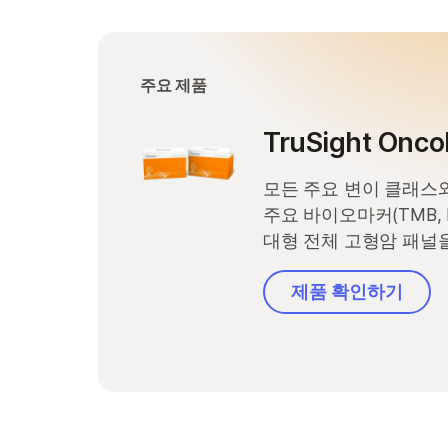
NextSeq 1000 및 
T
NovaSeq X 시리즈
S
주요 제품
MiSeq i100 제품
TruSight Onco
모든 주요 변이 클래스와
주요 바이오마커(TMB, 
대형 전체 고형암 패널을
제품 확인하기