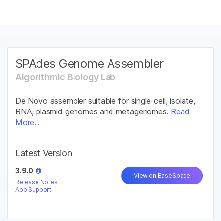
제품
×
보다 관련성이 높은 콘텐츠를 확인하실 수
솔루션
있습니다. 주요 관심 분야를 선택해 주세요:
학습
SPAdes Genome Assembler
암 연구
임상 종양학 연구
미생물학 연구
생식 보건 연구
Algorithmic Biology Lab
회사
농업유전체학 연구
유전 및 희귀 질환
복합 질환 연구
연구
De Novo assembler suitable for single-cell, isolate,
지원
RNA, plasmid genomes and metagenomes.
Read
More...
추천 링크
Latest Version
3.9.0
View on BaseSpace
Release Notes
App Support