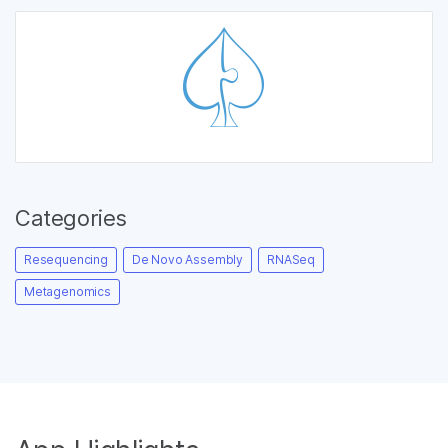
Categories
Resequencing
De Novo Assembly
RNASeq
Metagenomics