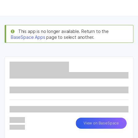
제품
×
보다 관련성이 높은 콘텐츠를 확인하실 수
솔루션
있습니다. 주요 관심 분야를 선택해 주세요:
This app is no longer available. Return to the
BaseSpace Apps
page to select another.
학습
암 연구
임상 종양학 연구
미생물학 연구
생식 보건 연구
회사
농업유전체학 연구
유전 및 희귀 질환
복합 질환 연구
연구
지원
추천 링크
Read More...
Latest Version
View on BaseSpace