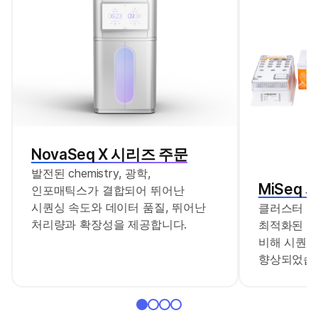
AmpliSeq for Illumina Sample ID Panel은 각 연구
샘플에 대해 고유 ID를 생성하는 데 사용되는 인간
SNP 유전형 분석 패널입니다. 이 패널에는 검증된
SNP를 표적으로 하는 8개의 프라이머 페어와 1개의
성별 확인 페어 및 하나의 추가 피펫팅 단계만
필요한 쉬운 워크플로우가 포함되어 있습니다.
AmpliSeq for Illumina Direct FFPE DNA를
사용하면 탈파라핀화(deparaffinization) 또는 DNA
NovaSeq X 시리즈 주문
정제를 할 필요 없이 없이 AmpliSeq for Illumina
발전된 chemistry, 광학,
프로토콜을 사용하여 FFPE 조직에서 DNA 준비 및
MiSeq 
인포매틱스가 결합되어 뛰어난
라이브러리 구성이 가능합니다.
시퀀싱 속도와 데이터 품질, 뛰어난
클러스터 밀
처리량과 확장성을 제공합니다.
최적화된 시
비해 시퀀싱
향상되었습