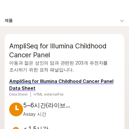
제품
×
보다 관련성이 높은 콘텐츠를 확인하실 수
제품
솔루션
있습니다. 주요 관심 분야를 선택해 주세요:
개요
학습
문의 사항
암 연구
임상 종양학 연구
AmpliSeq for Illumina Childhood
미생물학 연구
생식 보건 연구
유형별
회사
농업유전체학 연구
유전 및 희귀 질환
Cancer Panel
관심 영역별
복합 질환 연구
연구
아동과 젊은 성인의 암과 관련된 203개 유전자를
지원
기기 호환성별
조사하기 위한 표적 패널입니다.
추천 링크
제품군별
AmpliSeq for Illumina Childhood Cancer Panel
Data Sheet
전체 제품 살펴보기
Data Sheet
HTML externalFile
5~6시간(라이브…
제품 번들
Assay 시간
개요
< 1.5시간