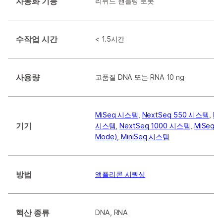
자동화 기능
리퀴드 핸들링 로봇
수작업 시간
< 1.5시간
사용량
고품질 DNA 또는 RNA 10 ng
MiSeq 시스템
,
NextSeq 550 시스템
,
Ne
기기
시스템
,
NextSeq 1000 시스템
,
MiSeqDx
Mode)
,
MiniSeq 시스템
방법
앰플리콘 시퀀싱
핵산 종류
DNA, RNA