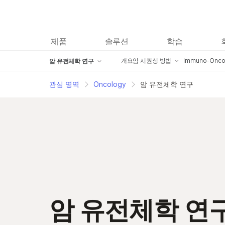
제품
솔루션
학습
개요
암 시퀀싱 방법
Immuno-Onco
암 유전체학 연구
암 유전체학 연구
암 전장 유전체 시퀀싱
Tumor Mic
관심 영역
Oncology
암 유전체학 연구
임상 암 연구
Targeted Cancer Sequencin
Tumor Muta
Analysis
ctDNA Sequencing
Cancer Mi
암 후성유전학
Publication
암 엑솜 시퀀싱
Cancer RNA 시퀀싱
암 유전체학 연