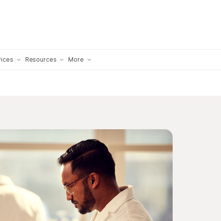
×
vices
Resources
More
nts
Publications
암 연구 애플리케이션
Videos & Webinars
Featured Researchers