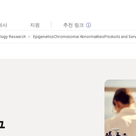
보다 관련성이 높은 콘텐츠를 확인하실 수 있습니다. 주요
회사
지원
추천 링크
관심 분야를 선택해 주세요:
logy Research
Epigenetics
Chromosomal Abnormalities
Products and Ser
암 연구
임상 종양학 연구
미생물학 연구
생식 보건 연구
roenvironment
Kits and Reage
농업유전체학 연구
유전 및 희귀 질환 연구
g
tional Burden & Neoantigen
복합 질환 연구
crobiome
s
구