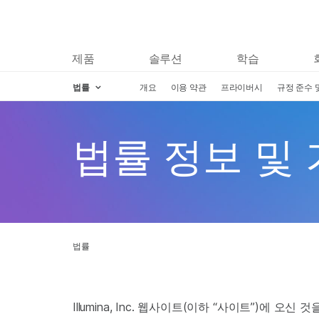
제품
솔루션
학습
법률
개요
이용 약관
프라이버시
규정 준수 
Skip to content
법률 정보 및
법률
Illumina, Inc. 웹사이트(이하 “사이트”)에 오신 것을 환