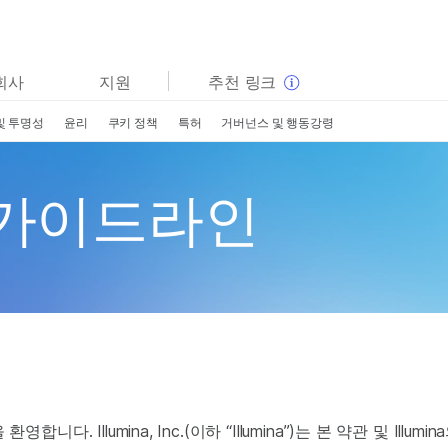
보다 관련성이 높은 콘텐츠를 확인하실 수 있습니다. 주요
회사
지원
추천 링크
관심 분야를 선택해 주세요:
및 투명성
윤리
쿠키 정책
특허
거버넌스 및 행동강령
암 연구
임상 종양학 연구
미생물학 연구
생식 보건 연구
농업유전체학 연구
유전 및 희귀 질환 연구
 가이드라인
복합 질환 연구
영합니다. Illumina, Inc.(이하 “Illumina”)는 본 약관 및 Illumin