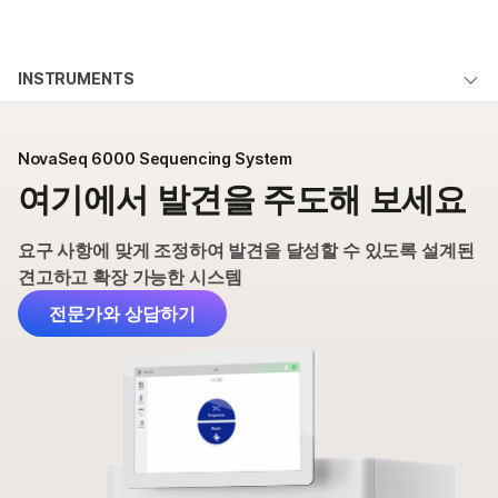
제품
×
보다 관련성이 높은 콘텐츠를 확인하실 수
INSTRUMENTS
솔루션
있습니다. 주요 관심 분야를 선택해 주세요:
NovaSeq 6000 System Overview
학습
암 연구
임상 종양학 연구
NovaSeq 6000 Sequencing System
미생물학 연구
생식 보건 연구
가상 투어
여기에서 발견을 주도해 보세요
회사
농업유전체학 연구
유전 및 희귀 질환
애플리케이션 및 방법
복합 질환 연구
연구
지원
요구 사항에 맞게 조정하여 발견을 달성할 수 있도록 설계된
사양
견고하고 확장 가능한 시스템
추천 링크
제품 및 서비스
전문가와 상담하기
주문하기
지원
문의 사항