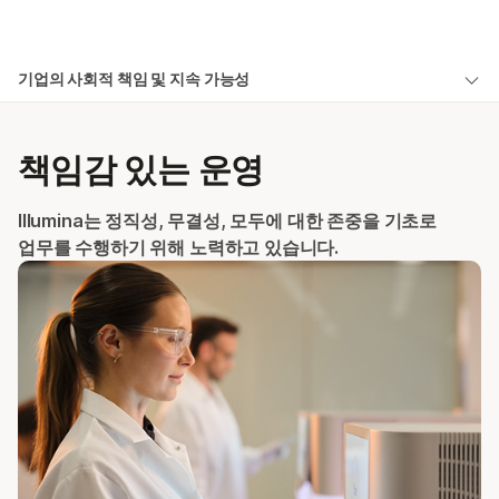
제품
×
보다 관련성이 높은 콘텐츠를 확인하실 수
기업의 사회적 책임 및 지속 가능성
솔루션
있습니다. 주요 관심 분야를 선택해 주세요:
개요
학습
암 연구
임상 종양학 연구
책임감 있는 운영
미생물학 연구
생식 보건 연구
액세스
회사
농업유전체학 연구
유전 및 희귀 질환
지역사회
Illumina는 정직성, 무결성, 모두에 대한 존중을 기초로
복합 질환 연구
연구
지원
업무를 수행하기 위해 노력하고 있습니다.
지속 가능성
추천 링크
사람
다양성
책임
CSR 허브