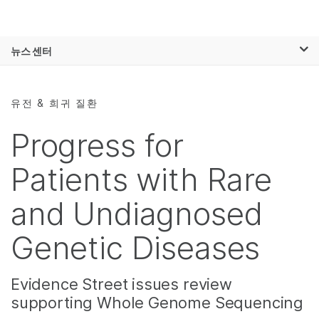
제품
×
보다 관련성이 높은 콘텐츠를 확인하실 수
뉴스 센터
솔루션
있습니다. 주요 관심 분야를 선택해 주세요:
Skip to content
학습
암 연구
임상 종양학 연구
유전 & 희귀 질환
미생물학 연구
생식 보건 연구
회사
농업유전체학 연구
유전 및 희귀 질환
Progress for
복합 질환 연구
연구
지원
Patients with Rare
추천 링크
and Undiagnosed
Genetic Diseases
Evidence Street issues review
supporting Whole Genome Sequencing