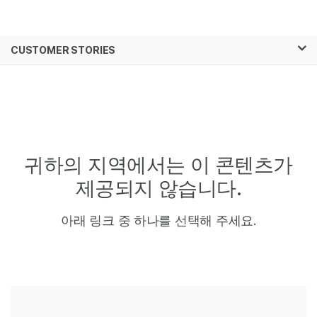
제품
×
보다 관련성이 높은 콘텐츠를 확인하실 수
CUSTOMER STORIES
솔루션
있습니다. 주요 관심 분야를 선택해 주세요:
학습
암 연구
임상 종양학 연구
미생물학 연구
생식 보건 연구
회사
농업유전체학 연구
유전 및 희귀 질환
복합 질환 연구
연구
지원
귀하의 지역에서는 이
콘텐츠가
제공되지 않습니다.
추천 링크
아래 링크 중 하나를 선택해 주세요.