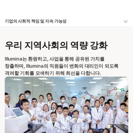
제품
×
보다 관련성이 높은 콘텐츠를 확인하실 수
기업의 사회적 책임 및 지속 가능성
솔루션
있습니다. 주요 관심 분야를 선택해 주세요:
개요
학습
암 연구
임상 종양학 연구
우리 지역사회의 역량 강화
미생물학 연구
생식 보건 연구
액세스
회사
농업유전체학 연구
유전 및 희귀 질환
지역사회
Illumina는 환원하고, 사업을 통해 공유된 가치를
복합 질환 연구
연구
지원
창출하며, Illumina의 직원들이 변화의 대리인이 되도록
지속 가능성
격려할 기회를 모색하기 위해 최선을 다합니다.
추천 링크
사람
다양성
책임
CSR 허브