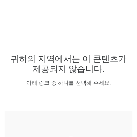
제품
×
보다 관련성이 높은 콘텐츠를 확인하실 수
솔루션
있습니다. 주요 관심 분야를 선택해 주세요:
학습
암 연구
임상 종양학 연구
미생물학 연구
생식 보건 연구
회사
농업유전체학 연구
유전 및 희귀 질환
귀하의 지역에서는 이
콘텐츠가
복합 질환 연구
연구
제공되지 않습니다.
지원
추천 링크
아래 링크 중 하나를 선택해 주세요.