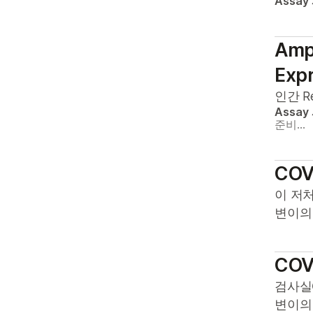
Assay
신
체세포 변이
Ampl
혈액 기반 현미부수체
Expr
불안정성(bMSI)
인간 R
Assay
준비…
COV
이 저처
변이의
COV
검사실에
변이의