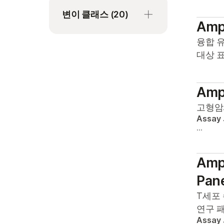
FFPE 호환 불가
DNA
약물유전체학
MiSeqDx(Research
모든 종
유전체 감시
변이 클래스
(20)
Mode)
전장 전사체 시퀀싱
골수
RNA
유전 & 희귀 질환
Ampl
바이러스
전장 유전체 분석
NextSeq 1000 시스템
커스텀 시퀀싱
단일 세포
정밀 건강
Genomic instability
융합 
선충
전장 전사체 분석
score (GIS)
NextSeq 2000 시스템
대상 
페이징 시퀀싱
마이크로바이옴 샘플
종양학
세균
종양 면역원성 분석
Microsatellite
NextSeq 500 시스템
표적 DNA 시퀀싱
비강 도말
집단 유전체학
소
instability (MSI)
지노타이핑
Ampl
NextSeq 550 시스템
표적 RNA 시퀀싱
사용량이 적은 샘플
식물
Tumor mutational
코딩 전사체 분석
고형암
NextSeq
표적 인리치먼트
세포유리 DNA
burden (TMB)
Assay
쌀
550Dx(Research
표적 분석
…
순환 종양 DNA
구조적 변이
Mode)
양
타액
다중 염기서열 변이
NovaSeq 6000 시스템
옥수수
Ampl
(MNV)
혈액
NovaSeq
인간
Pan
단일 염기 다형성
6000Dx(Research
제브라피쉬
T세포
(SNP)
Mode)
연구 
진균
단일 염기서열 변이
NovaSeq X Plus 시스
Assay