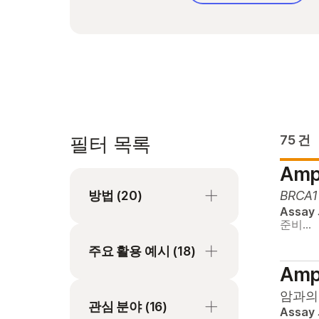
필터 목록
75 건
Ampl
방법
(20)
BRCA1
Assay
준비…
16s rRNA 시퀀싱
주요 활용 예시
(18)
ChIP-Seq
Ampl
De novo 시퀀싱
DNA-단백질 상호작용
암과의
관심 분야
분석
(16)
Assay
miRNA & small RNA 시