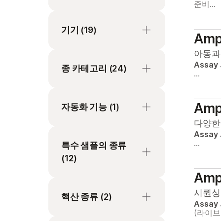
준비…
퀀싱
miRNA & small RNA 분
농업유전체학
석
mRNA 시퀀싱
기기
(19)
Ampl
면역종양학 연구
Population studies
NGS 기반 단백체학 분
아동과
면역학
HiSeq 3000 시스템
석
Protein detection
Assay
종 카테고리
(24)
…
미생물 유전체학
HiSeq 4000 시스템
롱 리드 시퀀싱
Protein quantification
복합 질환 유전체학
iScanDx 기기
개
메타전사체 시퀀싱
Rare and undiagnosed
Ampl
자동화 기능
(1)
disease variant
생식 건강
iSeq 100 시스템
기타
메틸화 시퀀싱
analysis
다양한 
세포 & 분자 생물학
MiniSeq 시스템
닭
샷건 시퀀싱
리퀴드 핸들링 로봇
Assay
메타지노믹스
…
특수 샘플의 종류
소비자 유전체학
MiSeq i100 Plus 시스템
대두
시퀀싱을 통한 지노타
(12)
메틸화 분석
이핑
신경과학
MiSeq i100 시스템
돼지
Ampl
세포유전체학
앰플리콘 시퀀싱
Cell-free RNA
암 연구
MiSeq 시스템
래트
시퀀싱
유전성 질환 변이 분석
핵산 종류
(2)
엑솜 시퀀싱
FFPE 조직
Assay
약물 발견 & 개발
MiSeqDx 기기
마우스
(라이
유전자 발현 분석
전장 유전체 시퀀싱