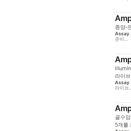
(SNV)
템
초파리
삽입 결실(Indel)
NovaSeq X 시스템
토마토
Ampl
새로운 전사물
종양-
포유류
Assay
생식세포 변이
햄스터
준비…
염색체 이상
효모
유전자 복제수 변이
Ampl
(CNV)
Illu
유전자 융합
라이브
Assay
유전자 재배열
라이브
이형접합성 소실(LOH)
Ampl
전사물 변이
골수암과
짦은 연쇄 반복(STR)
5개를
차등 메틸화된 사이토