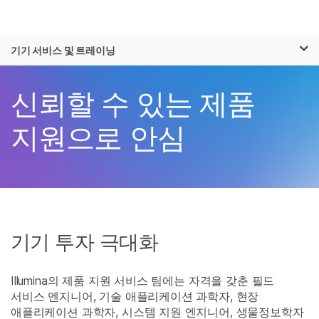
제품
×
보다 관련성이 높은 콘텐츠를 확인하실 수
기기 서비스 및 트레이닝
솔루션
있습니다. 주요 관심 분야를 선택해 주세요:
학습
신뢰할 수 있는 제품
암 연구
임상 종양학 연구
미생물학 연구
생식 보건 연구
회사
지원으로 안심
농업유전체학 연구
유전 및 희귀 질환
복합 질환 연구
연구
지원
추천 링크
기기 투자 극대화
Illumina의 제품 지원 서비스 팀에는 자격을 갖춘 필드
서비스 엔지니어, 기술 애플리케이션 과학자, 현장
애플리케이션 과학자, 시스템 지원 엔지니어, 생물정보학자