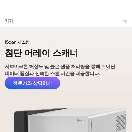
제품
×
보다 관련성이 높은 콘텐츠를 확인하실 수
기기
솔루션
있습니다. 주요 관심 분야를 선택해 주세요:
iScan 시스템 개요
학습
암 연구
임상 종양학 연구
iScan 시스템
미생물학 연구
생식 보건 연구
애플리케이션 및 방법
첨단 어레이 스캐너
회사
농업유전체학 연구
유전 및 희귀 질환
사양
복합 질환 연구
연구
지원
서브미크론 해상도 및 높은 샘플 처리량을 통해 뛰어난
제품 및 서비스
데이터 품질과 신속한 스캔 시간을 제공합니다.
추천 링크
주문하기
전문가와 상담하기
지원
문의 사항