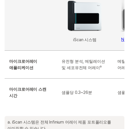
Ne
iScan 시스템
마이크로어레이
유전형 분석, 메틸레이션
메틸레
a
애플리케이션
및 세포유전체 어레이
어레
마이크로어레이 스캔
샘플당 0.3~26분
샘플당 
시간
a. iScan 시스템은 전체 Infinium 어레이 제품 포트폴리오를
이미징할 수 있습니다.