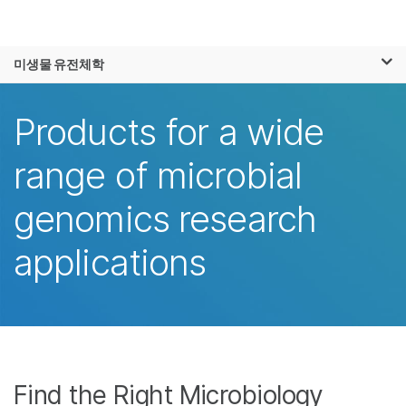
제품
×
보다 관련성이 높은 콘텐츠를 확인하실 수
미생물 유전체학
솔루션
있습니다. 주요 관심 분야를 선택해 주세요:
학습
Products for a wide
암 연구
임상 종양학 연구
미생물학 연구
생식 보건 연구
회사
range of microbial
농업유전체학 연구
유전 및 희귀 질환
복합 질환 연구
연구
지원
genomics research
추천 링크
applications
Find the Right Microbiology