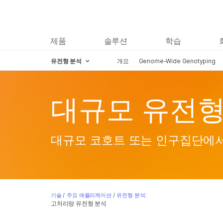
제품
솔루션
학습
유전형 분석
개요
Genome-Wide Genotyping
Skip to content
대규모 유전형
대규모 코호트 또는 인구집단에서
기술
/
주요 애플리케이션
/
유전형 분석:
고처리량 유전형 분석