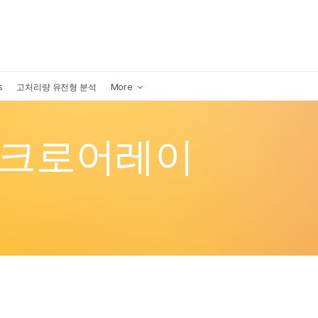
×
s
고처리량 유전형 분석
More
이크로어레이